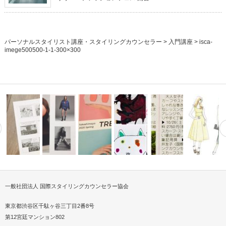
パーソナルスタイリスト講座・スタイリングカウンセラー
>
入門講座
>
isca-
imege500500-1-1-300×300
一般社団法人 国際スタイリングカウンセラー協会
ッピングア
第17回日本・サウジアラビアカ
ISCAパーソナルスタイリスト
出会いの春に印象UP！スカー
スカーフストールスタイ
すぐわかる
春夏トレンドメイク
ウンシル記…
にファッシ…
フイベント開…
中学校で環境問題を教える
®カルチャー…
うファッシ
東京都渋谷区千駄ヶ谷三丁目2番8号
第12宮廷マンション802