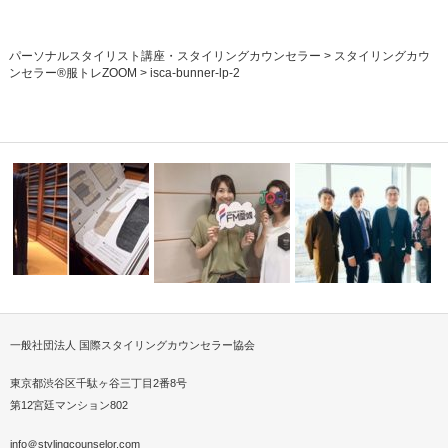
パーソナルスタイリスト講座・スタイリングカウンセラー
>
スタイリングカウ
ンセラー®服トレZOOM
>
isca-bunner-lp-2
パーソナルスタイリストが提案
一般社団法人 国際スタイリングカウンセラー協会
ーカー視察
FM愛媛、新聞でご紹介いただ
衣服×テクノロジーで 新
するミニマル…
きました
想 を生む…
東京都渋谷区千駄ヶ谷三丁目2番8号
第12宮廷マンション802
info＠stylingcounselor.com