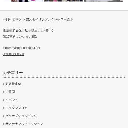
一般社団法人 国際スタイリングカウンセラー協会
パーソナルスタイリストとはど
パーソナルスタイリストは専門
パーソナルショッピング
イク
んな職業か？…
知識より現場…
ド
東京都渋谷区千駄ヶ谷三丁目2番8号
第12宮廷マンション802
info＠stylingcounselor.com
090-8179-0550
カテゴリー
お客様事例
ご質問
イベント
エイジングヨガ
グループショッピング
サステナブルファッション