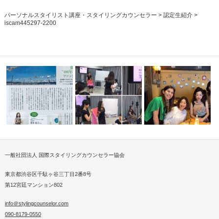
パーソナルスタイリスト講座・スタイリングカウンセラー
>
認定生紹介
>
iscam445297-2200
一般社団法人 国際スタイリングカウンセラー協会
っている
プロスタイリストが提案するサ
パーソナルスタイリストは専門
スカーフスタイリストが
スティナブル…
知識より現場…
クイーンに！…
東京都渋谷区千駄ヶ谷三丁目2番8号
第12宮廷マンション802
info＠stylingcounselor.com
090-8179-0550