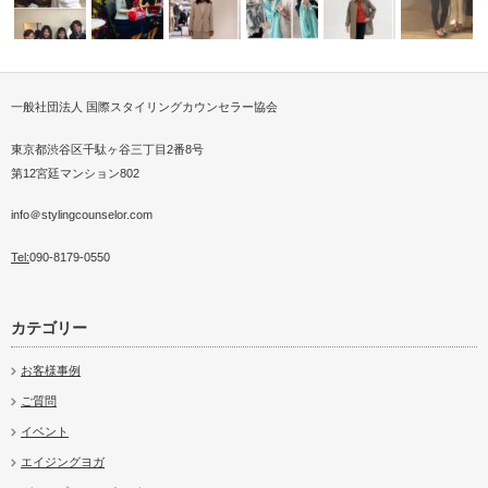
一般社団法人 国際スタイリングカウンセラー協会
イリスト
ナルスタイリストの海外
ベナン共和国大使公邸にてチャ
インターンシップ大学3年生の
スカーフストールスタイリスト
ブランディ
ピング…
スカーフ＆バッグキッド販売会
リティーパー…
お客様ショッ…
®STORY…
2018AWファッション撮
ルスタイリ
東京都渋谷区千駄ヶ谷三丁目2番8号
第12宮廷マンション802
info＠stylingcounselor.com
Tel:
090-8179-0550
カテゴリー
お客様事例
ご質問
イベント
エイジングヨガ