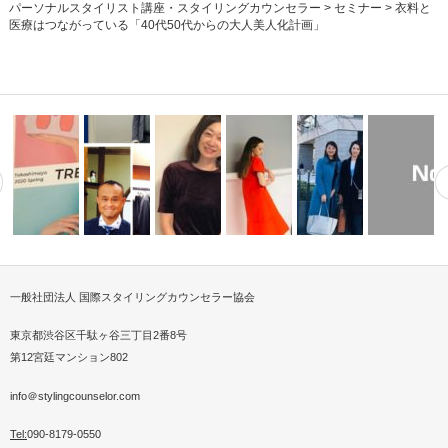
パーソナルスタイリスト講座・スタイリングカウンセラー
>
セミナー
>
衣料と
医療はつながっている「40代50代からの大人美人化計画」
一般社団法人 国際スタイリングカウンセラー協会
ンドに欠か
出会いの春に印象UP！スカー
パーソナルスタイリストが提案
衆議院議員会館にてサス
衣料と医療
春夏トレンドメイク
フイベント開…
する【脱おじ…
親子2代ベストドレッサー受賞
2019SSファッション撮影
ブルファッシ…
グカウンセ
東京都渋谷区千駄ヶ谷三丁目2番8号
第12宮廷マンション802
info＠stylingcounselor.com
Tel:
090-8179-0550