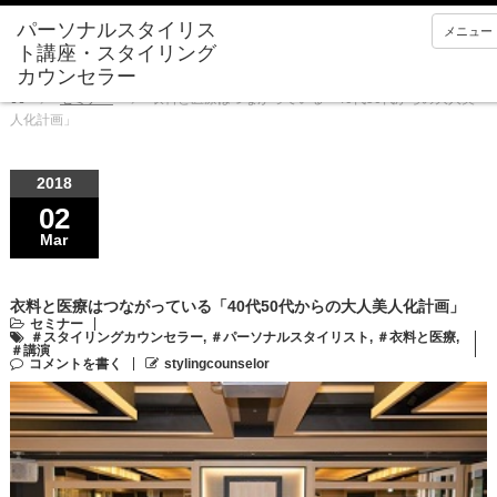
メニュー
Home
セミナー
衣料と医療はつながっている「40代50代からの大人美
人化計画」
2018
02
Mar
衣料と医療はつながっている「40代50代からの大人美人化計画」
セミナー
＃スタイリングカウンセラー
,
＃パーソナルスタイリスト
,
＃衣料と医療
,
＃講演
コメントを書く
stylingcounselor