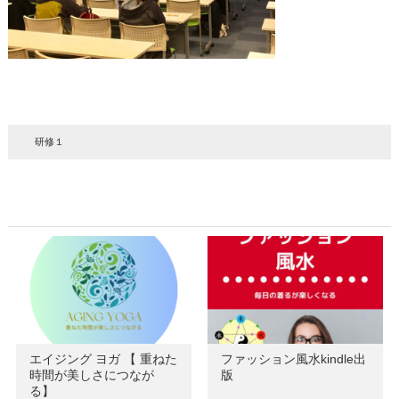
研修１
エイジング ヨガ 【 重ねた
ファッション風水kindle出
時間が美しさにつなが
版
る】