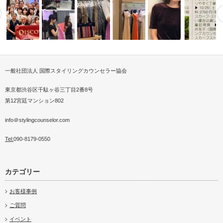
一般社団法人 国際スタイリングカウンセラー協会
ルジャ首長
医療をつなぐスタイリン
D1アカデミーにてエコTシャツ
パーソナルスタイリストは専門
体型別似合うスカーフアレンジ
スカーフス
ンセラ…
コンテスト…
知識より現場…
顔分析メイクレッスン実践
2018大阪…
親子2代ベストドレッサー
®カルチャー
東京都渋谷区千駄ヶ谷三丁目2番8号
第12宮廷マンション802
info＠stylingcounselor.com
Tel:
090-8179-0550
カテゴリー
お客様事例
ご質問
イベント