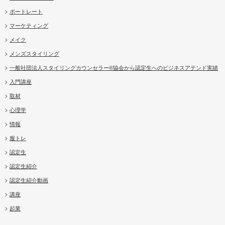
ポートレート
マーケティング
メイク
メンズスタイリング
一般社団法人スタイリングカウンセラー®協会から認定生へのビジネスアテンド実績
入門講座
取材
心理学
情報
服トレ
認定生
認定生紹介
認定生紹介動画
講座
起業