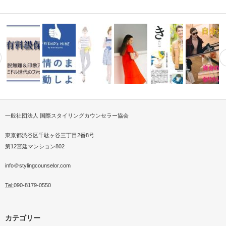
一般社団法人 国際スタイリングカウンセラー協会
るパーソナ
春に印象UP！スカー
脱無難＆印象アップファッショ
すぐわかる思考分析によるファ
メンズスカーフ・ストー
パーソナル
ント開…
ンスタイリン…
FRIEND’s HIKE出…
ッション分類…
2019SSファッション撮影
ライン講座
たいを叶え
東京都渋谷区千駄ヶ谷三丁目2番8号
第12宮廷マンション802
info＠stylingcounselor.com
Tel:
090-8179-0550
カテゴリー