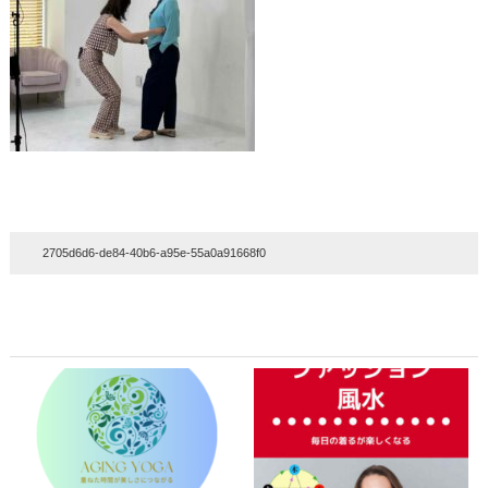
2705d6d6-de84-40b6-a95e-55a0a91668f0