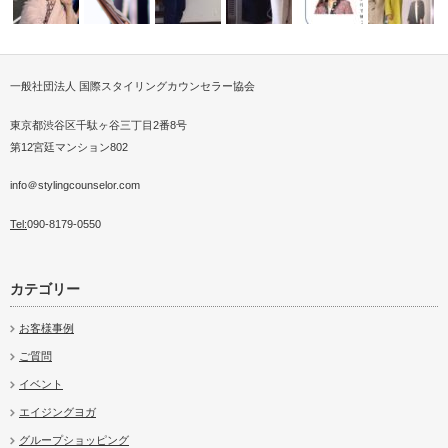
一般社団法人 国際スタイリングカウンセラー協会
スト講座を
パーソナルスタイリストとはど
パーソナルスタイリストが婚活
世界女性サミット（Global
スタイリストが提案する
パーソナル
AWファッション撮影
ISCA勉強会最高のリトリート
んな職業か？…
を応援する
Summ…
の為のセルフ…
経験、201…
東京都渋谷区千駄ヶ谷三丁目2番8号
第12宮廷マンション802
info＠stylingcounselor.com
Tel:
090-8179-0550
カテゴリー
お客様事例
ご質問
イベント
エイジングヨガ
グループショッピング